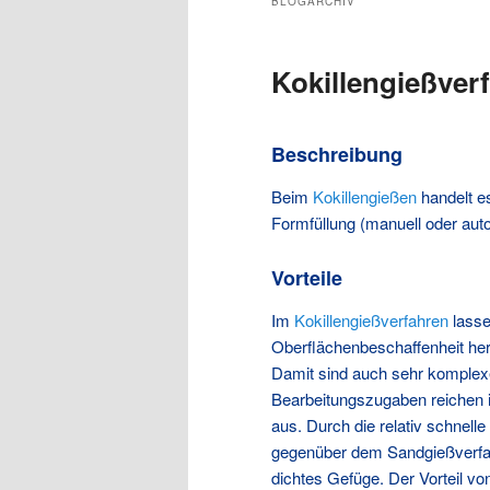
BLOGARCHIV
Kokillengießver
Beschreibung
Beim
Kokillengießen
handelt e
Formfüllung (manuell oder auto
Vorteile
Im
Kokillengießverfahren
lass
Oberflächenbeschaffenheit her
Damit sind auch sehr komple
Bearbeitungszugaben reichen i
aus. Durch die relativ schnell
gegenüber dem Sandgießverfah
dichtes Gefüge. Der Vorteil v