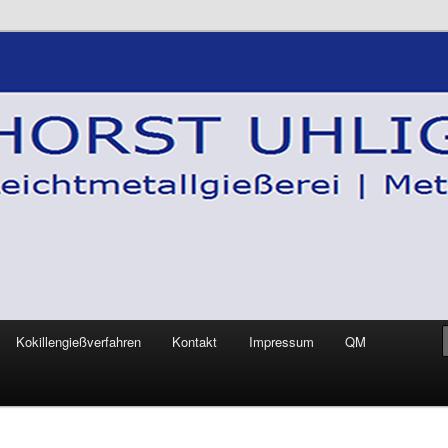
Kokillengießverfahren
Kontakt
Impressum
QM