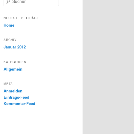
u
c
h
NEUESTE BEITRÄGE
e
Home
n
ARCHIV
Januar 2012
KATEGORIEN
Allgemein
META
Anmelden
Eintrags-Feed
Kommentar-Feed