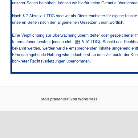
unserer Seiten bemühen, können wir hierfür keine Garantie übernehme
Nach § 7 Absatz 1 TDG sind wir als Diensteanbieter für eigene Inhalte
unseren Seiten nach den allgemeinen Gesetzen verantwortlich.
Eine Verpflichtung zur Überwachung übermittelter oder gespeicherter f
Informationen besteht jedoch nicht (§§ 8-10 TDG). Sobald uns Rechts
bekannt werden, werden wir die entsprechenden Inhalte umgehend ent
Eine dahingehende Haftung wird jedoch erst ab dem Zeitpunkt der Ken
konkreter Rechtsverletzungen übernommen.
Haftung für Links
Unsere Seiten enthalten Links auf externe Webseiten Dritter. Auf die I
dieser verlinkten Webseiten haben wir keinen Einfluss. Für die Richtigk
Stolz präsentiert von WordPress
Inhalte ist immer der jeweilige Anbieter oder Betreiber verantwortlich, 
wir diesbezüglich keinerlei Gewähr übernehmen.
Die fremden Webseiten haben wir zum Zeitpunkt der Verlinkung auf mö
Rechtsverstöße überprüft. Zum Zeitpunkt der Verlinkung waren keinerl
Rechtsverletzungen erkennbar. Eine ständige Überprüfung sämtlicher I